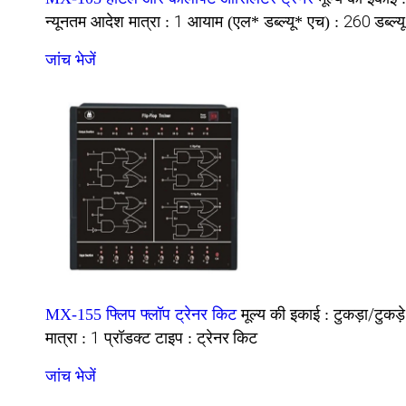
1
260 डब्ल्
न्यूनतम आदेश मात्रा :
आयाम (एल* डब्ल्यू* एच) :
जांच भेजें
टुकड़ा/टुकड़े
MX-155 फ्लिप फ्लॉप ट्रेनर किट
मूल्य की इकाई :
1
ट्रेनर किट
मात्रा :
प्रॉडक्ट टाइप :
जांच भेजें